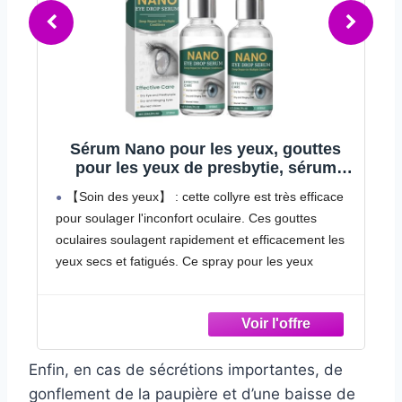
Sérum Nano pour les yeux, gouttes
pour les yeux de presbytie, sérum
pour soulager la fatigue des yeux et
ur
【Soin des yeux】 : cette collyre est très efficace
améliorer la vision, doux et efficace (2)
pour soulager l'inconfort oculaire. Ces gouttes
oculaires soulagent rapidement et efficacement les
yeux secs et fatigués. Ce spray pour les yeux
s
fatigués et secs vous aide à vous sentir rafraîchi et
confortable.
ue
【Soulage la fatigue des yeux】 : ces gouttes pour
les yeux sont fabriquées à partir d'ingrédients
Enfin, en cas de sécrétions importantes, de
a
naturels, sûrs et non irritants. Ces gouttes oculaires
peuvent réduire efficacement la fatigue oculaire
gonflement de la paupière et d’une baisse de