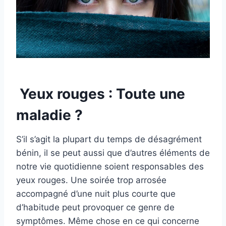
yeux pour les cernes est petit et léger, vous pouvez
transporter le sérum pour les yeux n'importe où,
n'importe quand pour le soin des yeux. Vous pouvez
également offrir ce sérum pour les yeux en cadeau
à vos proches et amis
Yeux rouges : Toute une
maladie ?
S’il s’agit la plupart du temps de désagrément
bénin, il se peut aussi que d’autres éléments de
notre vie quotidienne soient responsables des
yeux rouges. Une soirée trop arrosée
accompagné d’une nuit plus courte que
d’habitude peut provoquer ce genre de
symptômes. Même chose en ce qui concerne