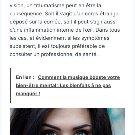
causée par l'utilisation prolongée d'écrans et
vision, un traumatisme peut en être la
d'appareils numériques. Ces gouttes oculaires vous
conséquence. Soit il s’agit d’un corps étranger
e
aident à maintenir la santé des yeux.
déposé sur la cornée, soit il peut s’agir aussi
【Formule naturelle】: ce spray pour les yeux est
d’une inflammation interne de l’œil. Dans tous
fabriqué à partir d'ingrédients végétaux de haute
les cas, et évidemment si les symptômes
qualité. Ces gouttes oculaires ne causeront aucun
subsistent, il est toujours préférable de
inconfort. Ce collyre soulage les yeux secs de
consulter un professionnel de santé.
manière naturelle. En utilisant ces gouttes pour les
yeux secs, vos yeux se sentiront à l'aise et clairs
Hydratant : ces gouttes oculaires offrent un
excellent effet hydratant. Ce traitement pour les
En lien :
Comment la musique booste votre
yeux fatigués aide vos yeux à se sentir hydratés et
bien-être mental : Les bienfaits à ne pas
protégés, réduisant l'inconfort et favorisant une
manquer !
vision plus claire. Ces gouttes oculaires aident à
garder vos yeux loin de divers problèmes causés
par la sécheresse.
【Design portable】: avec un design de 30 ml, ce
sérum pour les yeux peut répondre à vos besoins
pour une utilisation à long terme. Ce sérum pour les