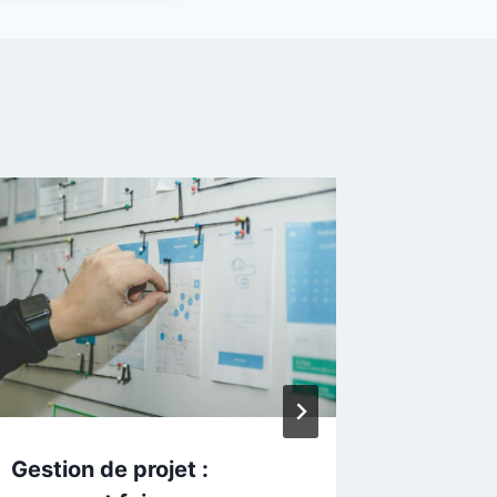
émotionnelle
vér
et 
Gestion de projet :
À quoi 