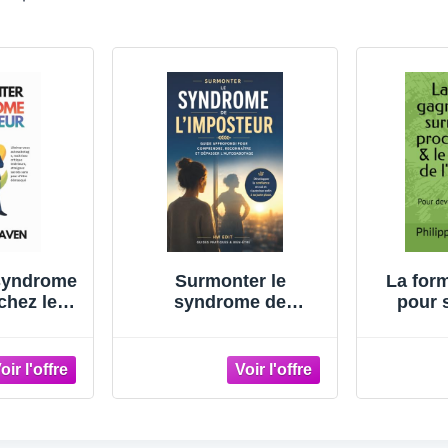
syndrome
Surmonter le
La for
chez les
syndrome de
pour 
ibérez-
l'imposteur: Guide
procra
abotage,
approfondi pour
sy
critique
comprendre,
l'imp
atteignez
reconnaître et
de
ns peur
dépasser
entrepr
émasqué
l’auto‑sabotage