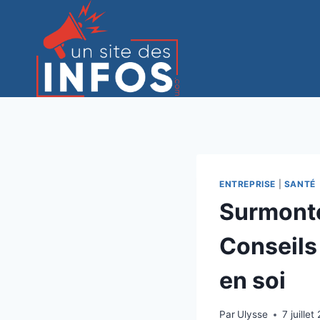
Aller
au
contenu
ENTREPRISE
|
SANTÉ
Surmonte
Conseils
en soi
Par
Ulysse
7 juille