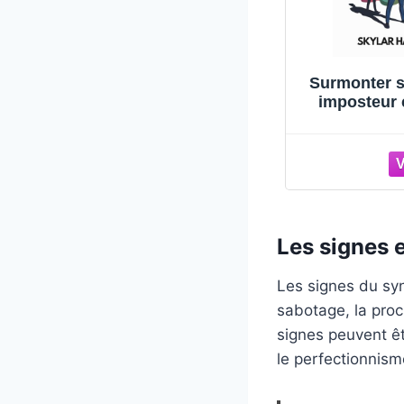
nter
Surmonter le
Surmonter 
de
Syndrome de
imposteur 
l'Imposteur: Un Guide
hommes: L
Pratique pour Révéler
vous autos
Votre Potentiel
maîtrisez 
intérieure, 
succès sa
d'être d
Les signes 
Les signes du syn
sabotage, la procr
signes peuvent êt
le perfectionnism