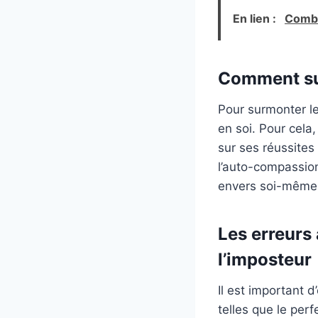
En lien :
Combi
Comment su
Pour surmonter le
en soi. Pour cela
sur ses réussites
l’auto-compassion
envers soi-même
Les erreurs
l’imposteur
Il est important 
telles que le per