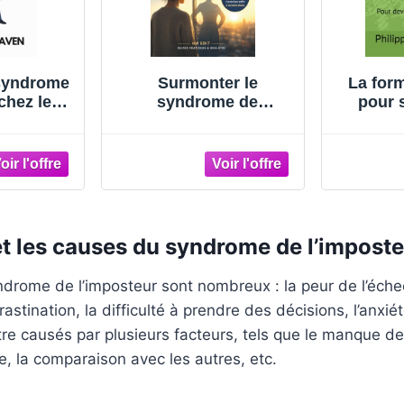
syndrome
Surmonter le
La for
chez les
syndrome de
pour 
ibérez-
l'imposteur: Guide
procra
abotage,
approfondi pour
sy
critique
comprendre,
l'imp
atteignez
reconnaître et
de
ns peur
dépasser
entrepr
émasqué
l’auto‑sabotage
et les causes du syndrome de l’impost
drome de l’imposteur sont nombreux : la peur de l’échec
astination, la difficulté à prendre des décisions, l’anxié
re causés par plusieurs facteurs, tels que le manque de
e, la comparaison avec les autres, etc.