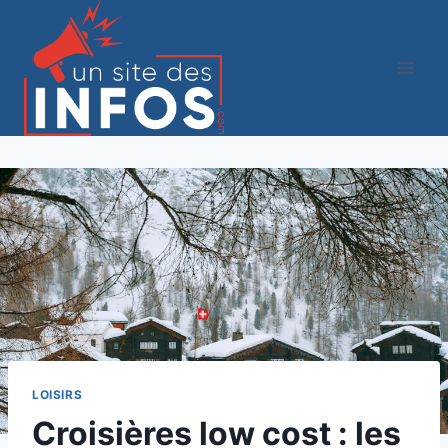
Aller
au
contenu
LOISIRS
Croisières low cost : les