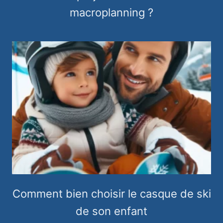
macroplanning ?
Comment bien choisir le casque de ski
de son enfant