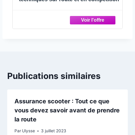
Publications similaires
Assurance scooter : Tout ce que
vous devez savoir avant de prendre
la route
Par
Ulysse
3 juillet 2023