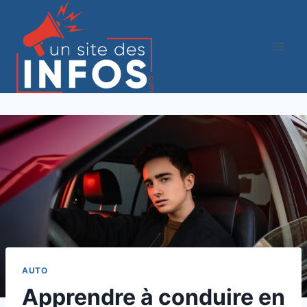
Aller
au
contenu
AUTO
Apprendre à conduire en