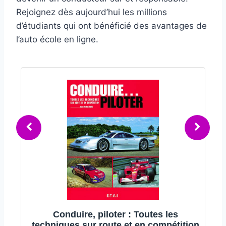
Rejoignez dès aujourd’hui les millions
d’étudiants qui ont bénéficié des avantages de
l’auto école en ligne.
Conduire, piloter : Toutes les
techniques sur route et en compétition