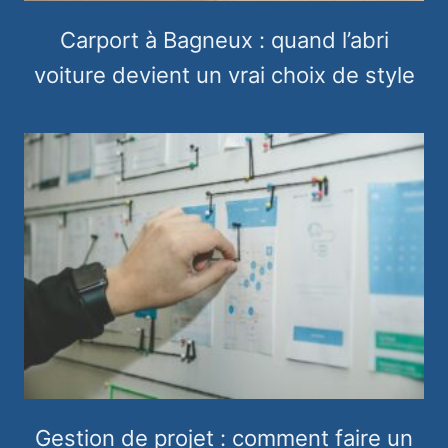
Carport à Bagneux : quand l’abri
voiture devient un vrai choix de style
Gestion de projet : comment faire un