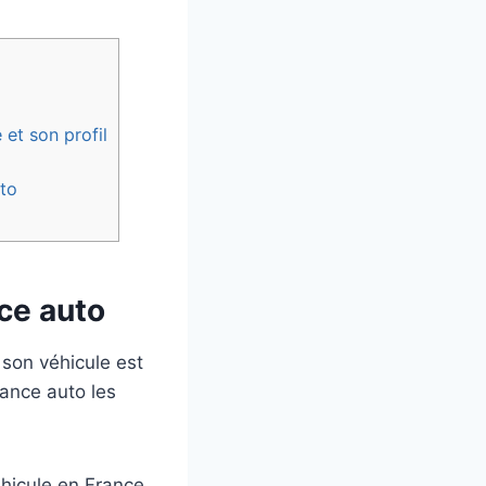
et son profil
to
ce auto
 son véhicule est
rance auto les
éhicule en France.