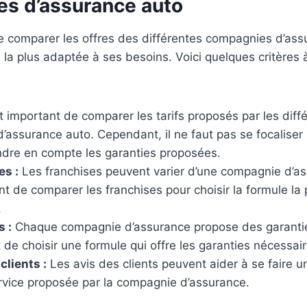
s d’assurance auto
in de la zone
souple et ne
de comparer les offres des différentes compagnies d’as
du collant
e la plus adaptée à ses besoins. Voici quelques critères
us les types
e légère et
bée de la
sante pour
st important de comparer les tarifs proposés par les diff
ien sans
’assurance auto. Cependant, il ne faut pas se focaliser
votre cou les
endre en compte les garanties proposées.
 votre
es :
Les franchises peuvent varier d’une compagnie d’ass
ant de comparer les franchises pour choisir la formule la 
.
s :
Chaque compagnie d’assurance propose des garanties 
 de choisir une formule qui offre les garanties nécessair
clients :
Les avis des clients peuvent aider à se faire u
ervice proposée par la compagnie d’assurance.