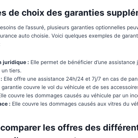
uceur】–
nettoyage efficace adapté à
ce lipidique
une utilisation régulière.
es de choix des garanties suppl
ème Magic
MADE IN SPAIN.
ne hydrate
Produit,conçu et fabriqué en
esoins de l’assuré, plusieurs garanties optionnelles peu
nforce la
Espagne selon une
surance auto choisie. Voici quelques exemples de garant
 Elle pénètre
formulation propre à Valquer.
:
aisse pas de
Laboratoire et fabricant
un fini mat et
certifiés selon les normes ISO
 comme crème
9001, ISO 14001, ISO 22716
 juridique :
Elle permet de bénéficier d’une assistance 
 pour les
et AENOR R&D&I.
 un tiers.
sèches ou
:
Elle offre une assistance 24h/24 et 7j/7 en cas de pan
garantie couvre le vol du véhicule et de ses accessoire
sorption
lle couvre les dommages causés au véhicule par un inc
tion longue
ace :
Elle couvre les dommages causés aux vitres du véh
ure légère et
 crème
tement dans
omparer les offres des différen
rate en
u long de la