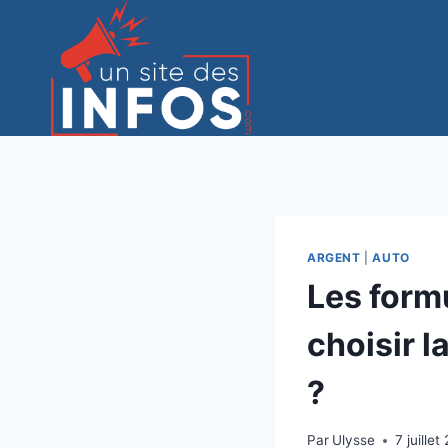
Aller
au
contenu
ARGENT
|
AUTO
Les form
choisir l
?
Par
Ulysse
7 juille