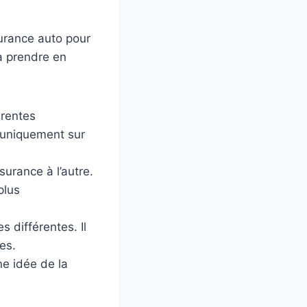
2 à 3
surance auto pour
 à prendre en
érentes
 uniquement sur
urance à l’autre.
plus
différentes. Il
es.
ne idée de la