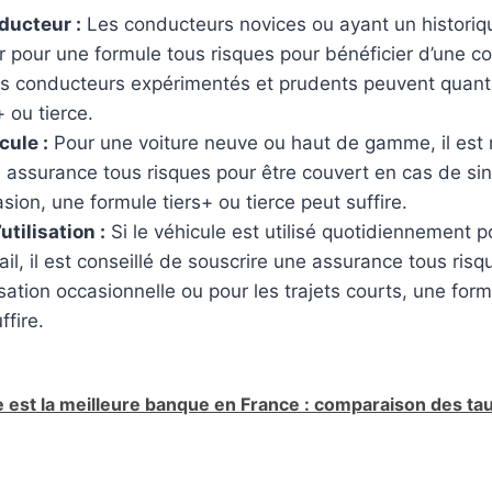
 tous les
ducteur :
Les conducteurs novices ou ayant un historiq
s ridules.
PROTECTION. Contribue à
poudre vol
eau (1)
routine anti-
renforcer la fibre capillaire tout
réussirez à
 pour une formule tous risques pour bénéficier d’une c
en préservant sa vitalité et sa
volumineus
s conducteurs expérimentés et prudents peuvent quant 
ent et
résistance face aux
mouvement
+ ou tierce.
bles】– La
agressions extérieures.
Protège c
cule :
Pour une voiture neuve ou haut de gamme, il es
cette crème
FORMAT PROFESSIONNEL
dessècheme
 assurance tous risques pour être couvert en cas de sin
ctive la
5 L. Conçu pour les salons de
Schwarzkop
asion, une formule tiers+ ou tierce peut suffire.
lagène par la
coiffure, instituts, hôtels, salles
les cheve
tilisation :
Si le véhicule est utilisé quotidiennement po
 de manière
de sport et autres
et à protég
ail, il est conseillé de souscrire une assurance tous ris
é et la
établissements à forte
l'humidité 
u. Les rides,
consommation. Son grand
Formule v
isation occasionnelle ou pour les trajets courts, une form
our de la
format garantit un excellent
formule es
ffire.
et des yeux,
rendement et une utilisation
d'ingrédien
atténuées. La
économique au quotidien.
et donc vé
rmeté et
FORMULE VEGAN. Sans
e est la meilleure banque en France : comparaison des taux
 teint frais,
silicones ni sel, elle respecte
l’équilibre naturel de la
ntense et
chevelure tout en assurant un