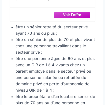
vêtements soient séchés soigneusement même
dans des environnements urbains restreints
Support stable : fabriqué en acier inoxydable de
haute qualité, ce pliable résiste à la déformation et à
être un sénior retraité du secteur privé
l'effondrement, offrant des performances fiables lors
du séchage de lourds comme des serviettes ou des
ayant 70 ans ou plus ;
couvertures
être un sénior de plus de 70 et plus vivant
Gain de place : cet étendoir pliable est conçu avec
chez une personne travaillant dans le
un joint pliable à trois sections, ce qui garantit qu'il
secteur privé ;
prend un minimum de place et un stockage facile
être une personne âgée de 60 ans et plus
dans l'appartement, pour les petites maisons
avec un GIR de 1 à 4 vivants chez un
Pratique à transporter : l'étendoir pliable offre une
parent employé dans le secteur privé ou
facilité de transport exceptionnelle, garantissant que
une personne salariée ou retraitée du
les utilisateurs peuvent facilement le ranger dans le
bagage pour les voyages où un séchage rapide est
domaine privé en perte d’autonomie de
nécessaire, comme pendant les vacances ou les
niveau GIR de 1 à 4 ;
voyages d'affaires
être le propriétaire d’un locataire sénior de
Construit pour durer : le pliable comprend des
plus de 70 ans ou d’une personne en