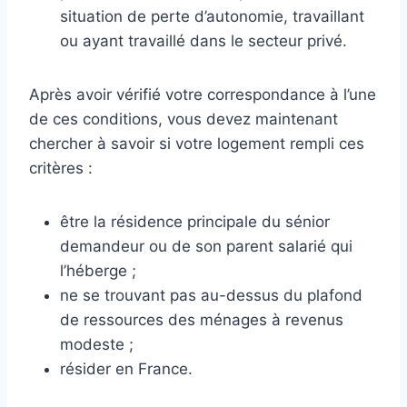
tiges métalliques robustes conçues pour résister à la
situation de perte d’autonomie, travaillant
rouille et à l'oxydation, offrant des fonctionnalités
ou ayant travaillé dans le secteur privé.
cohérentes pour tous les besoins de séchage du
linge quelle que soit la condition environnementale
Après avoir vérifié votre correspondance à l’une
de ces conditions, vous devez maintenant
chercher à savoir si votre logement rempli ces
critères :
être la résidence principale du sénior
demandeur ou de son parent salarié qui
l’héberge ;
ne se trouvant pas au-dessus du plafond
de ressources des ménages à revenus
modeste ;
résider en France.