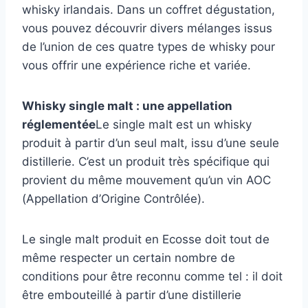
distillerie Eigashima, la première à avoir obtenu la
whisky irlandais. Dans un coffret dégustation,
licence de distillation au Japon La distillerie s’appuie
vous pouvez découvrir divers mélanges issus
sur un savoir-faire séculaire acquis dans la
de l’union de ces quatre types de whisky pour
production de spiritueux traditionnels japonais tels
vous offrir une expérience riche et variée.
que l’Umeshu, le Saké ou le Shochu
VIEILLISSEMENT ACCÉLÉRÉ : Le climat
e
spécifique du Japon, les étés chauds et les hivers
Whisky single malt : une appellation
froids permettent aux whiskies Akashi de bénéficier
réglementée
Le single malt est un whisky
e
d’un vieillissement plus rapide, leur conférant
produit à partir d’un seul malt, issu d’une seule
complexité et richesse
distillerie. C’est un produit très spécifique qui
PEUT ÊTRE DÉGUSTÉ DE PLUSIEURS FAÇONS
provient du même mouvement qu’un vin AOC
: Peut être dégusté pur ou à la manière japonaise
(Appellation d’Origine Contrôlée).
traditionnelle : dans un verre highball avec de l’eau
gazeuse et de la glace
Le single malt produit en Ecosse doit tout de
même respecter un certain nombre de
conditions pour être reconnu comme tel : il doit
être embouteillé à partir d’une distillerie