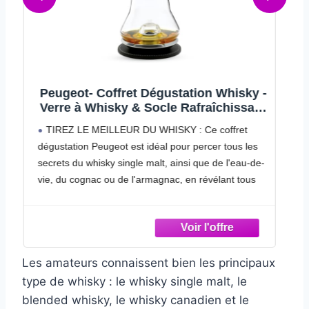
 -
Akashi Meïsei Coffret Whisky Japonais
nt
+ 2 Japanese Cups 40° 50cl
INSPIRÉ PAR LA TRADITION : Akashi Meisei est
un whisky rond et élégant assemblé par la distillerie
e-
japonaise Eigashima Un whisky où la tradition
japonaise coïncide avec les techniques de
production écossaises
ué
UN WHISKY ÉLÉGANT : Fabriqué à partir de 30%
d’orge maltée, Akashi Meisei est vieilli pendant 3 ans
u
en fûts de bourbon Le pourcentage élevé d’orge
Les amateurs connaissent bien les principaux
maltée dans ce mélange apporte plus de complexité
et de piquant
type de whisky : le whisky single malt, le
LE
LE SAVOIR-FAIRE JAPONAIS : Assemblé par la
blended whisky, le whisky canadien et le