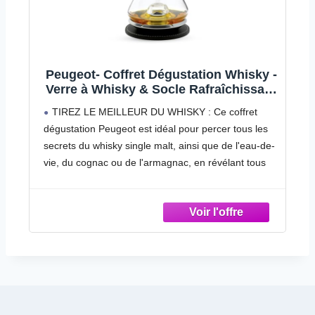
 -
Akashi Meïsei Coffret Whisky Japonais
nt
+ 2 Japanese Cups 40° 50cl
INSPIRÉ PAR LA TRADITION : Akashi Meisei est
un whisky rond et élégant assemblé par la distillerie
e-
japonaise Eigashima Un whisky où la tradition
japonaise coïncide avec les techniques de
production écossaises
ué
UN WHISKY ÉLÉGANT : Fabriqué à partir de 30%
d’orge maltée, Akashi Meisei est vieilli pendant 3 ans
u
en fûts de bourbon Le pourcentage élevé d’orge
maltée dans ce mélange apporte plus de complexité
et de piquant
LE
LE SAVOIR-FAIRE JAPONAIS : Assemblé par la
distillerie Eigashima, la première à avoir obtenu la
licence de distillation au Japon La distillerie s’appuie