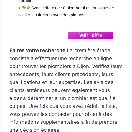
durable.
Avec cette pince à plomber il est possible de
sceller les tirelires avec des plombs.
Bon matériau, résistance à la température et
facile à verrouiller, bonne résistance à la corrosion.
La poignée avec la housse plastique, qui est
antidérapant et peut empêcher les chocs
Faites votre recherche
La première étape
électriques.
Il peut être utilisé pour les taxis, compteurs
consiste à effectuer une recherche en ligne
électriques, ordinateurs, compteurs de gaz,
pour trouver les plombiers à Dijon. Vérifiez leurs
compteurs d'eau et logistique
antécédents, leurs clients précédents, leurs
qualifications et leur expertise. Les avis des
clients antérieurs peuvent également vous
aider à déterminer si un plombier est qualifié
ou pas. Une fois que vous avez réduit la liste,
vous pouvez les contacter pour obtenir des
informations supplémentaires afin de prendre
une décision éclairée.