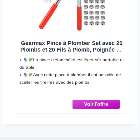
Gearmax Pince à Plomber Set avec 20
Plombs et 20 Fils à Plomb, Poignée en
Plastique Rouge
La pince d'étanchéité est léger sûr portable et
durable.
Avec cette pince à plomber il est possible de
sceller les tirelires avec des plombs.
Bon matériau, résistance à la température et
facile à verrouiller, bonne résistance à la corrosion.
La poignée avec la housse plastique, qui est
antidérapant et peut empêcher les chocs
électriques.
Il peut être utilisé pour les taxis, compteurs
électriques, ordinateurs, compteurs de gaz,