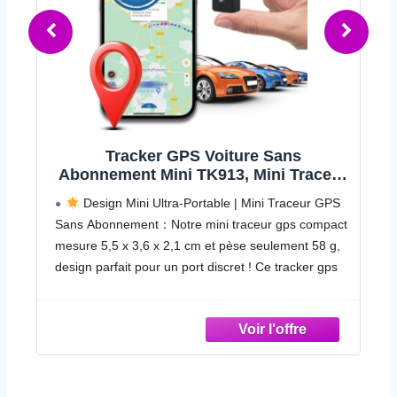
Traceur GPS Voiture, Traqueur GPS
r
Temps Réel avec Alarme pour
Véhicule, Traqueur Anti-Vol pour
5. Alertes multi-utilisateurs : Définissez des zones
-
Voyage Taxi Aéroport Remorque
ct
de clôture géographique générant des alertes push
Zones Scolaires
instantanées en cas d'activité non autorisée du
t
véhicule. Partage synchronisé des alarmes et accès
multi-comptes pour un contrôle de sécurité complet.
Dissuasion Vol Proactive : Équipé d'un système
d'alerte antivol à haute sensibilité pour une vibratoire
continue, déclenchant des notifications instantanées
sur l'application.
s
Suivi cloud sécurisé : Sauvegarde chiffrée sur