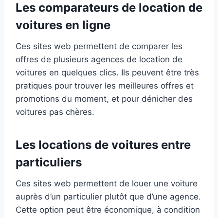
Les comparateurs de location de
serveur cloud combinée au stockage en ligne. Accès
voitures en ligne
PS
multi-appareils garantissant l'envoi automatique des
un
données et une consultation fiable des historiques
Ces sites web permettent de comparer les
5
pour un suivi GPS permanent.
n
Système de suivi en direct : Équipé de technologie
offres de plusieurs agences de location de
de suivi en temps réel, cet appareil offre une des
voitures en quelques clics. Ils peuvent être très
déplacements du véhicule en direct et des mises à
pratiques pour trouver les meilleures offres et
jour fréquentes (toutes les 2 minutes) pour un suivi
promotions du moment, et pour dénicher des
de position précis et une fonction fiable de relecture
voitures pas chères.
du parcours.
Installation universelle : Conçu pour s'adapter à
modèles de véhicules grâce au port d'alimentation
Les locations de voitures entre
standard. Puce GPS multi-technologies assure une
particuliers
géolocalisation cohérente voitures/motos/camions
électriques.
Ces sites web permettent de louer une voiture
e
auprès d’un particulier plutôt que d’une agence.
Cette option peut être économique, à condition
de