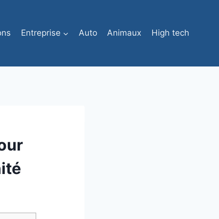
ons
Entreprise
Auto
Animaux
High tech
our
ité