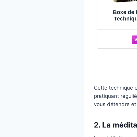
ress :
Boxe de Rue et
BO
 de gestion
Techniques de
techn
 mentale et
Gestion du Stress
sique
Cette technique e
pratiquant réguli
vous détendre et
2. La médita