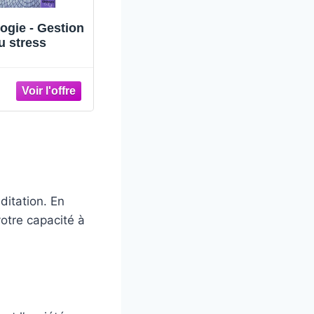
Savoir gérer son
Thérapie somatique
stress en toutes
pour la gestion du
circonstances
stress. Guide des
techniques
corporelles pour
réduire le stress
(Thérapie somatique :
un voyage de
guérison et de
croissance)
ditation. En
otre capacité à