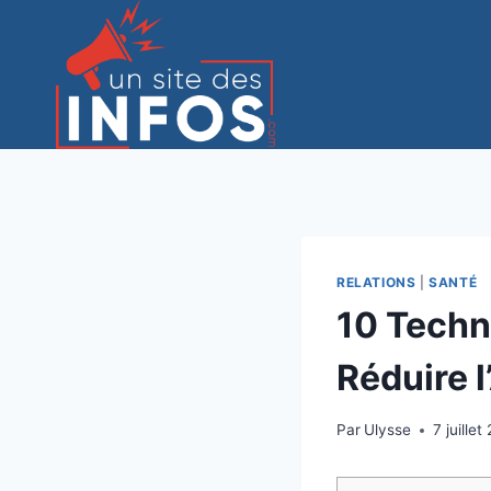
Aller
au
contenu
RELATIONS
|
SANTÉ
10 Techn
Réduire l
Par
Ulysse
7 juille