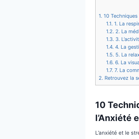
1.
10 Techniques d
1.1.
1. La respi
1.2.
2. La médi
1.3.
3. L’activ
1.4.
4. La gest
1.5.
5. La rela
1.6.
6. La visua
1.7.
7. La com
2.
Retrouvez la s
10 Techni
l’Anxiété 
L’anxiété et le s