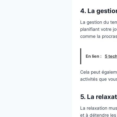
4. La gesti
La gestion du tem
planifiant votre 
comme la procrasti
En lien :
5 tec
Cela peut égaleme
activités que vou
5. La relaxa
La relaxation mus
et à détendre les 