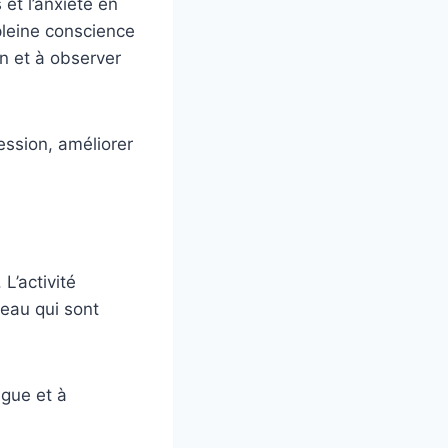
 et l’anxiété en
pleine conscience
on et à observer
ession, améliorer
 L’activité
eau qui sont
igue et à