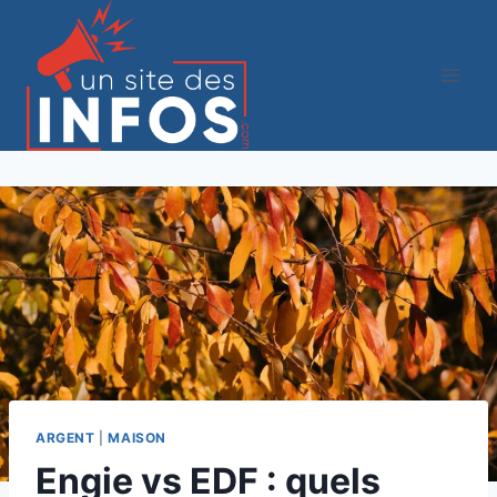
Aller
au
contenu
ARGENT
|
MAISON
Engie vs EDF : quels