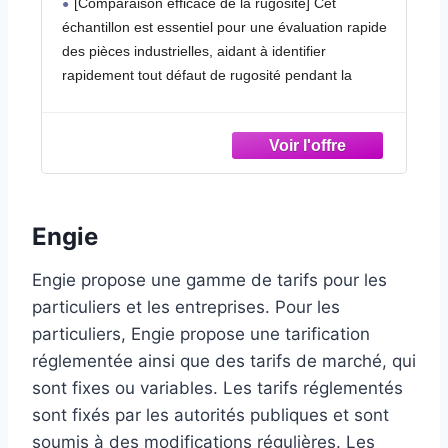
[Comparaison efficace de la rugosité] Cet
l'inspection et l'acceptation des pièces
échantillon est essentiel pour une évaluation rapide
industrielles par lots (meulage)
des pièces industrielles, aidant à identifier
rapidement tout défaut de rugosité pendant la
production.
Adaptabilité sans installation : évalue rapidement
l'adaptabilité des pièces sans avoir besoin
d'installation sur site, ce qui la rend parfaite pour les
applications d'instruments.
Avantages de la normalisation : Unifie les normes
Engie
de détection entre les parties de l'offre et de la
demande pour réduire les conflits liés aux mesures
Engie propose une gamme de tarifs pour les
de rugosité.
particuliers et les entreprises. Pour les
Aide à l'entraînement : un excellent outil éducatif
particuliers, Engie propose une tarification
qui aide les apprenants à saisir efficacement
réglementée ainsi que des tarifs de marché, qui
différents paramètres de rugosité et leurs
sont fixes ou variables. Les tarifs réglementés
implications.
[Point de contrôle du prétraitement] Facilite
sont fixés par les autorités publiques et sont
l'évaluation des pièces par rapport aux critères de
soumis à des modifications régulières. Les