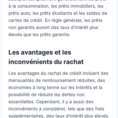
permettant un accès simple lors des achats
à la consommation, les prêts immobiliers, les
quotidiens.
prêts auto, les prêts étudiants et les soldes de
【Outil d'apprentissage interactif】 Une baguette
cartes de crédit. En règle générale, les prêts
de paiement amusante pour les enfants et les
non garantis auront des taux d’intérêt plus
adultes qui ajoute de l'imagination aux courses
élevés que les prêts garantis.
quotidiennes. Utile pour introduire des concepts de
paiement modernes grâce à des expériences
d'achat pratiques.
Les avantages et les
Utilisation de cadeaux et d'accessoires : un choix
inconvénients du rachat
unique pour les anniversaires et les routines de
shopping ludiques. Il fonctionne également comme
Les avantages du rachat de crédit incluent des
accessoire de bricolage ou de costume en forme
mensualités de remboursement réduites, des
d'étoile lorsqu'il pas utilisé comme outil de paiement.
économies à long terme sur les intérêts et la
possibilité de réduire les dettes non
essentielles. Cependant, il y a aussi des
inconvénients à considérer, tels que des frais
supplémentaires, des taux d’intérêt plus élevés