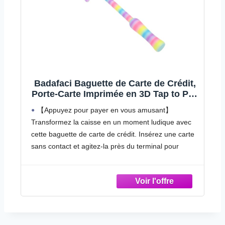
Badafaci Baguette de Carte de Crédit,
Porte-Carte Imprimée en 3D Tap to Pay
avec Emplacement pour sécurisé,
【Appuyez pour payer en vous amusant】
Outil de Paiement en Forme d'étoile de
Transformez la caisse en un moment ludique avec
14,2 Pouces, pour Enfants et Adultes
cette baguette de carte de crédit. Insérez une carte
Faisant Leurs
sans contact et agitez-la près du terminal pour
pouvoir payer rapidement dans les magasins ou en
caisse automatique.
Design imprimé en 3D : fabriqué à partir de PLA
avec un look dégradé coloré, ce porte-cartes
dispose d'un dessus en forme d'étoile et poignée
ergonomique. Env. 36 cm 14,2 de longueur totale