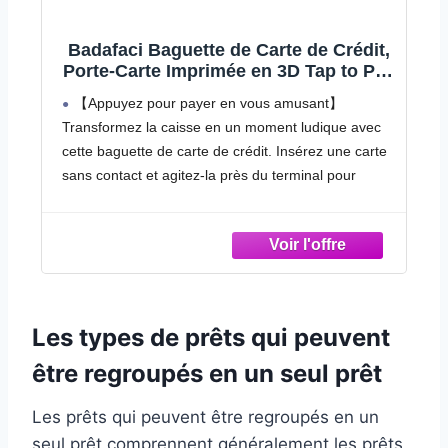
Badafaci Baguette de Carte de Crédit,
Porte-Carte Imprimée en 3D Tap to Pay
avec Emplacement pour sécurisé,
【Appuyez pour payer en vous amusant】
Outil de Paiement en Forme d'étoile de
Transformez la caisse en un moment ludique avec
14,2 Pouces, pour Enfants et Adultes
cette baguette de carte de crédit. Insérez une carte
Faisant Leurs
sans contact et agitez-la près du terminal pour
pouvoir payer rapidement dans les magasins ou en
caisse automatique.
Design imprimé en 3D : fabriqué à partir de PLA
avec un look dégradé coloré, ce porte-cartes
dispose d'un dessus en forme d'étoile et poignée
ergonomique. Env. 36 cm 14,2 de longueur totale
Les types de prêts qui peuvent
pour une manipulation facile.
être regroupés en un seul prêt
【Fente pour carte sécurisée】 Construit avec une
fente discrète qui peut contenir une carte de crédit
Les prêts qui peuvent être regroupés en un
ou une carte cadeau en place. L'ajustement parfait
permet de garder la carte bien rangée tout en
seul prêt comprennent généralement les prêts