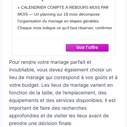
Nom, Date ou Logo, Cadeaux Invités
Des éventails personnalisables pour vos invités:
pour Enterrement de Vie de Jeune
Nos éventails pliants personnalisables peuvent être
Fille, Mariage
gravés avec le nom de vos invités, une date
er
importante, un message personnalisé, ou même
votre propre logo. Vous pouvez aussi nous envoyer
votre création graphique pour une impression sur
mesure. Ces cadeaux EVJF deviennent ainsi des
souvenirs uniques et pratiques que vos invités
Pour rendre votre mariage parfait et
garderont longtemps après la fête
Structure solide et ouverture fluide: Fabriqués
inoubliable, vous devez également choisir un
avec des lattes renforcées et des rivets métalliques
lieu de mariage qui correspond à vos goûts et à
durables, ces éventails personnalisables en bois
votre budget. Les lieux de mariage varient en
u
résistent à une utilisation intensive. Leur charpente
fonction de la taille, de l’emplacement, des
robuste garantit un dépliage et repliage faciles et
équipements et des services disponibles. Il est
fluides. La gravure laser de haute précision offre des
important de faire des recherches
motifs et du texte nets qui ne s’effacent pas. Chaque
approfondies et de visiter les lieux avant de
 —
éventail personnalisé allie artisanat traditionnel et
prendre une décision finale.
robustesse moderne