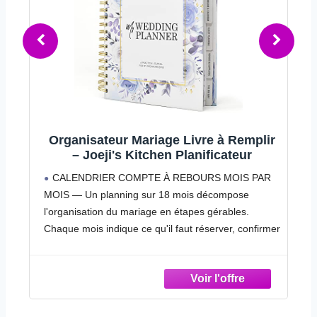
r
Lot de 100 Éventails Mariage
Personnalisables en Bois, Gravure
Nom, Date ou Logo, Cadeaux Invités
Des éventails personnalisables pour vos invités:
pour Enterrement de Vie de Jeune
Nos éventails pliants personnalisables peuvent être
Fille, Mariage
gravés avec le nom de vos invités, une date
er
importante, un message personnalisé, ou même
votre propre logo. Vous pouvez aussi nous envoyer
votre création graphique pour une impression sur
mesure. Ces cadeaux EVJF deviennent ainsi des
souvenirs uniques et pratiques que vos invités
garderont longtemps après la fête