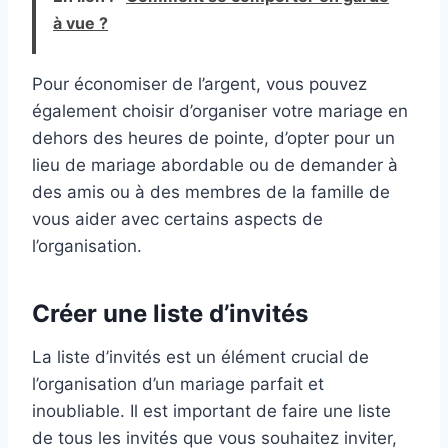
leur donner un objet à la fois élégant, pratique et
à vue ?
chargé d’émotion. Que ce soit pour un mariage, un
EVJF ou une fête d’été, ces cadeaux invités
Pour économiser de l’argent, vous pouvez
personnalisés sont toujours très appréciés. Ils
également choisir d’organiser votre mariage en
deviennent un souvenir frais et durable que chacun
dehors des heures de pointe, d’opter pour un
emportera chez soi
lieu de mariage abordable ou de demander à
des amis ou à des membres de la famille de
vous aider avec certains aspects de
l’organisation.
Créer une liste d’invités
La liste d’invités est un élément crucial de
l’organisation d’un mariage parfait et
inoubliable. Il est important de faire une liste
de tous les invités que vous souhaitez inviter,