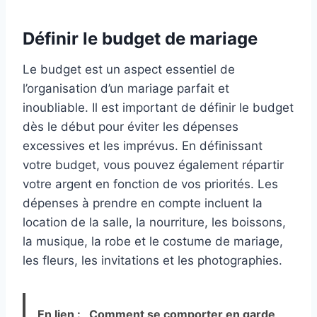
Design pratique et compact: Repliés, ils mesurent
seulement 20,5 cm (8,07 pouces) ; dépliés, ils
Définir le budget de mariage
atteignent 35 cm (13,7 pouces). Ces éventails en
bois personnalisables trouvent l' équilibre idéal entre
Le budget est un aspect essentiel de
À
portabilité et zone de fraîcheur. Ils se glissent
l’organisation d’un mariage parfait et
t
facilement dans un sac. En option, ajoutez des
inoubliable. Il est important de définir le budget
pompons, une pochette organza ou une étiquette
dès le début pour éviter les dépenses
personnalisée pour une présentation soignée – idéal
comme cadeau invité mariage.
excessives et les imprévus. En définissant
Polyvalents pour toutes vos célébrations: Au-delà
votre budget, vous pouvez également répartir
des mariages, ces éventails personnalisables par lot
votre argent en fonction de vos priorités. Les
conviennent parfaitement pour les Enterrements de
dépenses à prendre en compte incluent la
Vie de Jeune Fille, les baby showers, les fêtes
location de la salle, la nourriture, les boissons,
d’anniversaire, les remises de diplômes ou les
la musique, la robe et le costume de mariage,
anniversaires de mariage. Il vous suffit d’adapter le
les fleurs, les invitations et les photographies.
design à votre thème. Ils constituent une décoration
et un accessoire à la fois utile et mémorable
Un cadeau raffiné qui reste dans les mémoires:
Offrir un éventail personnalisable à vos invités, c’est
En lien :
Comment se comporter en garde