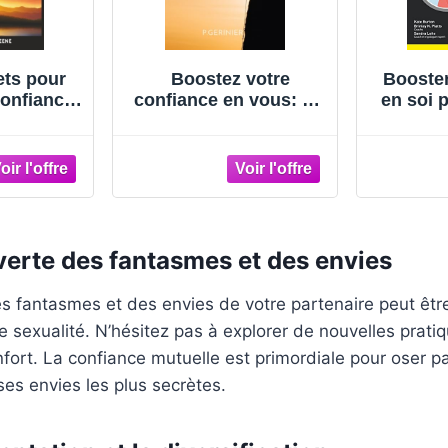
ts pour
Boostez votre
Booster 
onfiance
confiance en vous: Un
en soi po
ouvrez
guide pratique pour
confia
tiel !
développer une
estim
confiance
assertivi
inébranlable.
cro
dével
per
verte des fantasmes et des envies
 fantasmes et des envies de votre partenaire peut être
e sexualité. N’hésitez pas à explorer de nouvelles pratiq
fort. La confiance mutuelle est primordiale pour oser pa
es envies les plus secrètes.