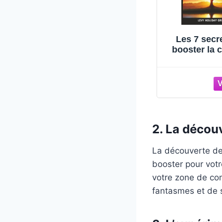
ce:
Booster sa confiance
Les 7 secre
s de
en soi pour les Nuls
booster la c
en soi: Déc
votre poten
2. La décou
La découverte des
booster pour votr
votre zone de con
fantasmes et de s